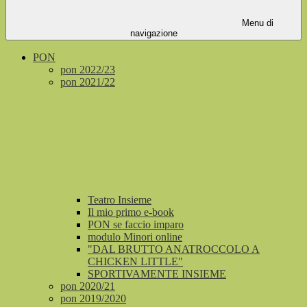
Menu di
navigazione
PON
pon 2022/23
pon 2021/22
Teatro Insieme
Il mio primo e-book
PON se faccio imparo
modulo Minori online
"DAL BRUTTO ANATROCCOLO A
CHICKEN LITTLE"
SPORTIVAMENTE INSIEME
pon 2020/21
pon 2019/2020