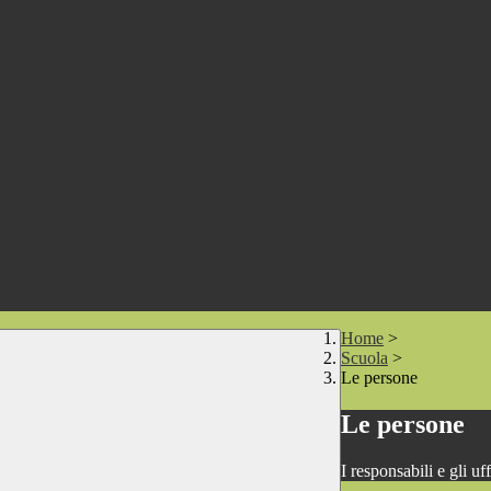
Home
>
Scuola
>
Le persone
Le persone
I responsabili e gli uf