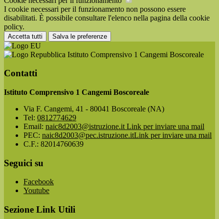
Cookie necessari per il funzionamento
I cookie necessari per il funzionamento non possono essere
disabilitati. È possibile consultare l'elenco nella pagina della cookie
policy.
Accetta tutti
Salva le preferenze
Istituto Comprensivo 1 Cangemi Boscoreale
Contatti
Istituto Comprensivo 1 Cangemi Boscoreale
Via F. Cangemi, 41 - 80041 Boscoreale (NA)
Tel:
0812774629
Email:
naic8d2003@istruzione.it
Link per inviare una mail
PEC:
naic8d2003@pec.istruzione.it
Link per inviare una mail
C.F.: 82014760639
Seguici su
Facebook
Youtube
Sezione Link Utili