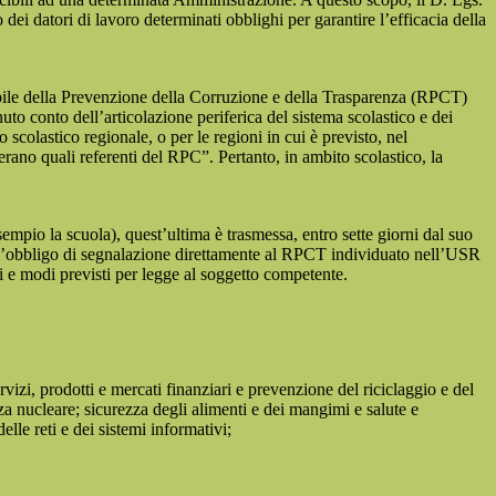
dei datori di lavoro determinati obblighi per garantire l’efficacia della
sabile della Prevenzione della Corruzione e della Trasparenza (RPCT)
to conto dell’articolazione periferica del sistema scolastico e dei
o scolastico regionale, o per le regioni in cui è previsto, nel
perano quali referenti del RPC”. Pertanto, in ambito scolastico, la
mpio la scuola), quest’ultima è trasmessa, entro sette giorni dal suo
o l’obbligo di segnalazione direttamente al RPCT individuato nell’USR
pi e modi previsti per legge al soggetto competente.
ervizi, prodotti e mercati finanziari e prevenzione del riciclaggio e del
za nucleare; sicurezza degli alimenti e dei mangimi e salute e
lle reti e dei sistemi informativi;