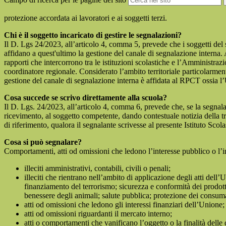
protezione accordata ai lavoratori e ai soggetti terzi.
Chi è il soggetto incaricato di gestire le segnalazioni?
Il D. Lgs 24/2023, all’articolo 4, comma 5, prevede che i soggetti del
affidano a quest'ultimo la gestione del canale di segnalazione interna.
rapporti che intercorrono tra le istituzioni scolastiche e l’Amministrazio
coordinatore regionale. Considerato l’ambito territoriale particolarmente
gestione del canale di segnalazione interna è affidata al RPCT ossia l
Cosa succede se scrivo direttamente alla scuola?
Il D. Lgs. 24/2023, all’articolo 4, comma 6, prevede che, se la segnal
ricevimento, al soggetto competente, dando contestuale notizia della 
di riferimento, qualora il segnalante scrivesse al presente Istituto Sco
Cosa si può segnalare?
Comportamenti, atti od omissioni che ledono l’interesse pubblico o l’i
illeciti amministrativi, contabili, civili o penali;
illeciti che rientrano nell’ambito di applicazione degli atti dell’
finanziamento del terrorismo; sicurezza e conformità dei prodotti
benessere degli animali; salute pubblica; protezione dei consumato
atti od omissioni che ledono gli interessi finanziari dell’Unione;
atti od omissioni riguardanti il mercato interno;
atti o comportamenti che vanificano l’oggetto o la finalità delle d