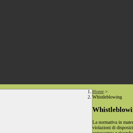
Home
>
Whistleblowing
Whistleblow
La normativa in mater
violazioni di disposiz
conoscenza e riconduc