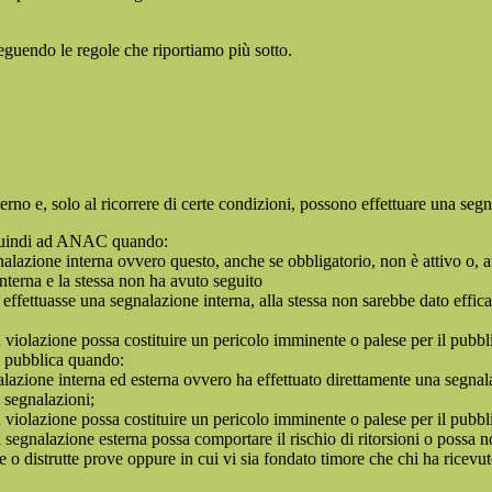
seguendo le regole che riportiamo più sotto.
 interno e, solo al ricorrere di certe condizioni, possono effettuare una s
o quindi ad ANAC quando:
gnalazione interna ovvero questo, anche se obbligatorio, non è attivo o, 
nterna e la stessa non ha avuto seguito
e effettuasse una segnalazione interna, alla stessa non sarebbe dato eff
 violazione possa costituire un pericolo imminente o palese per il pubbl
e pubblica quando:
azione interna ed esterna ovvero ha effettuato direttamente una segnalazio
e segnalazioni;
 violazione possa costituire un pericolo imminente o palese per il pubbli
 segnalazione esterna possa comportare il rischio di ritorsioni o possa n
 o distrutte prove oppure in cui vi sia fondato timore che chi ha ricevut