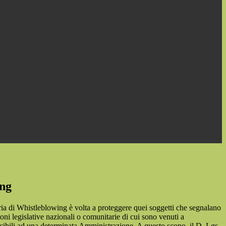
ing
ia di Whistleblowing è volta a proteggere quei soggetti che segnalano
ioni legislative nazionali o comunitarie di cui sono venuti a
ibili ad una determinata Amministrazione. A questo scopo, il D. Lgs.