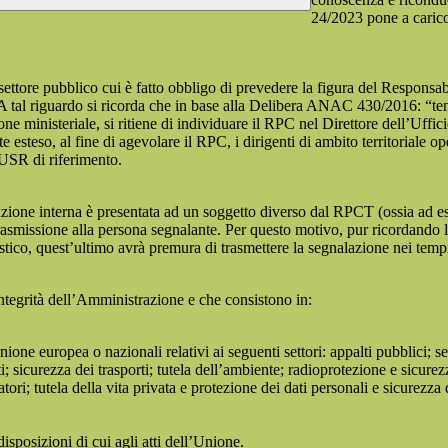
24/2023 pone a carico 
 settore pubblico cui è fatto obbligo di prevedere la figura del Respon
 A tal riguardo si ricorda che in base alla Delibera ANAC 430/2016: “tenu
ne ministeriale, si ritiene di individuare il RPC nel Direttore dell’Uffici
 esteso, al fine di agevolare il RPC, i dirigenti di ambito territoriale o
’USR di riferimento.
azione interna è presentata ad un soggetto diverso dal RPCT (ossia ad ese
trasmissione alla persona segnalante. Per questo motivo, pur ricordand
lastico, quest’ultimo avrà premura di trasmettere la segnalazione nei tem
ntegrità dell’Amministrazione e che consistono in:
Unione europea o nazionali relativi ai seguenti settori: appalti pubblici; s
; sicurezza dei trasporti; tutela dell’ambiente; radioprotezione e sicurez
ri; tutela della vita privata e protezione dei dati personali e sicurezza de
isposizioni di cui agli atti dell’Unione.