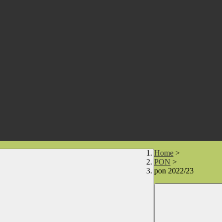
Home
>
PON
>
pon 2022/23