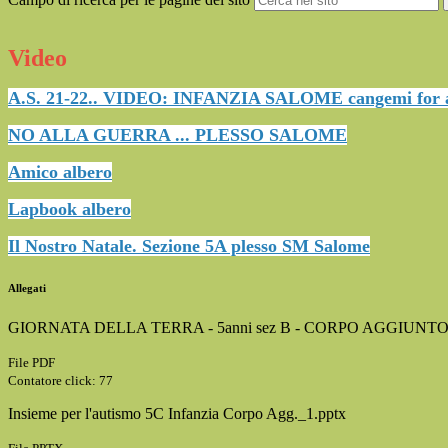
Video
A.S. 21-22.. VIDEO: INFANZIA SALOME cangemi for 
NO ALLA GUERRA ... PLESSO SALOME
Amico albero
Lapbook albero
Il Nostro Natale. Sezione 5A plesso SM Salome
Allegati
GIORNATA DELLA TERRA - 5anni sez B - CORPO AGGIUNTO
File PDF
Contatore click: 77
Insieme per l'autismo 5C Infanzia Corpo Agg._1.pptx