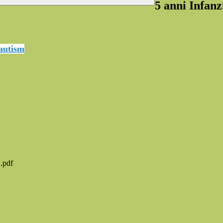
5 anni Infanzi
autism
.pdf