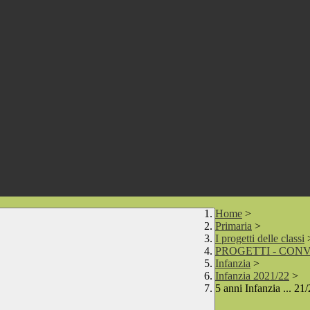
Home
>
Primaria
>
I progetti delle classi
PROGETTI - CONV
Infanzia
>
Infanzia 2021/22
>
5 anni Infanzia ... 21