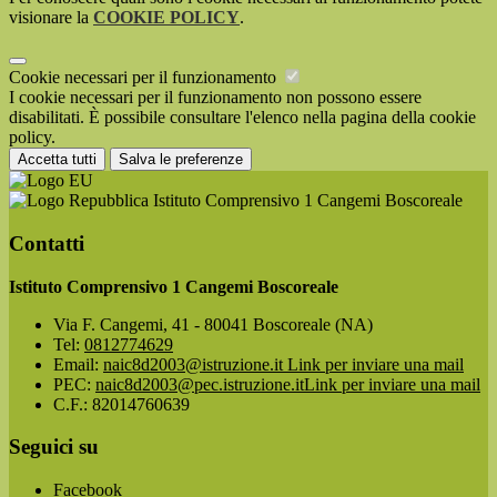
visionare la
COOKIE POLICY
.
Cookie necessari per il funzionamento
I cookie necessari per il funzionamento non possono essere
disabilitati. È possibile consultare l'elenco nella pagina della cookie
policy.
Accetta tutti
Salva le preferenze
Istituto Comprensivo 1 Cangemi Boscoreale
Contatti
Istituto Comprensivo 1 Cangemi Boscoreale
Via F. Cangemi, 41 - 80041 Boscoreale (NA)
Tel:
0812774629
Email:
naic8d2003@istruzione.it
Link per inviare una mail
PEC:
naic8d2003@pec.istruzione.it
Link per inviare una mail
C.F.: 82014760639
Seguici su
Facebook