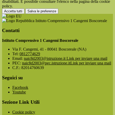
disabilitati. È possibile consultare l'elenco nella pagina della cookie
policy.
Accetta tutti
Salva le preferenze
Istituto Comprensivo 1 Cangemi Boscoreale
Contatti
Istituto Comprensivo 1 Cangemi Boscoreale
Via F. Cangemi, 41 - 80041 Boscoreale (NA)
Tel:
0812774629
Email:
naic8d2003@istruzione.it
Link per inviare una mail
PEC:
naic8d2003@pec.istruzione.it
Link per inviare una mail
C.F.: 82014760639
Seguici su
Facebook
Youtube
Sezione Link Utili
Cookie policy