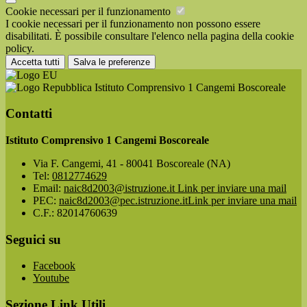
Cookie necessari per il funzionamento
I cookie necessari per il funzionamento non possono essere
disabilitati. È possibile consultare l'elenco nella pagina della cookie
policy.
Accetta tutti
Salva le preferenze
Istituto Comprensivo 1 Cangemi Boscoreale
Contatti
Istituto Comprensivo 1 Cangemi Boscoreale
Via F. Cangemi, 41 - 80041 Boscoreale (NA)
Tel:
0812774629
Email:
naic8d2003@istruzione.it
Link per inviare una mail
PEC:
naic8d2003@pec.istruzione.it
Link per inviare una mail
C.F.: 82014760639
Seguici su
Facebook
Youtube
Sezione Link Utili