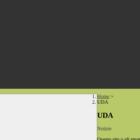
Home
>
UDA
UDA
Notizie
Questo sito o gli stru