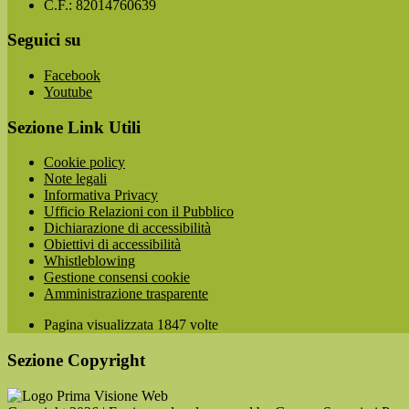
C.F.: 82014760639
Seguici su
Facebook
Youtube
Sezione Link Utili
Cookie policy
Note legali
Informativa Privacy
Ufficio Relazioni con il Pubblico
Dichiarazione di accessibilità
Obiettivi di accessibilità
Whistleblowing
Gestione consensi cookie
Amministrazione trasparente
Pagina visualizzata
1847
volte
Sezione Copyright