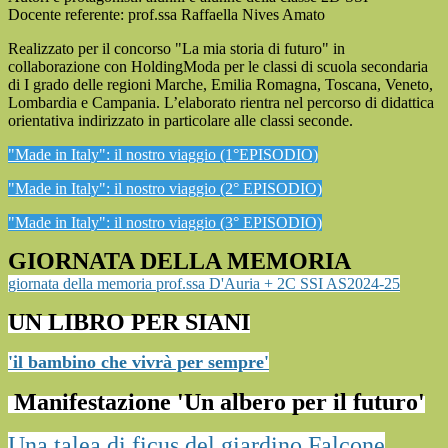
Docente referente: prof.ssa Raffaella Nives Amato
Realizzato per il concorso "La mia storia di futuro" in
collaborazione con HoldingModa per le classi di scuola secondaria
di I grado delle regioni Marche, Emilia Romagna, Toscana, Veneto,
Lombardia e Campania. L’elaborato rientra nel percorso di didattica
orientativa indirizzato in particolare alle classi seconde.
"Made in Italy": il nostro viaggio (1°EPISODIO)
"Made in Italy": il nostro viaggio (2° EPISODIO)
"Made in Italy": il nostro viaggio (3° EPISODIO)
GIORNATA DELLA MEMORIA
giornata della memoria prof.ssa D'Auria + 2C SSI AS2024-25
UN LIBRO PER SIANI
'il bambino che vivrà per sempre'
Manifestazione 'Un albero per il futuro'
Una talea di ficus del giardino Falcone