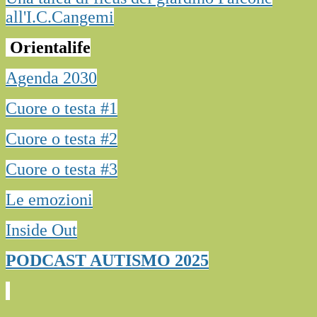
all'I.C.Cangemi
Orientalife
Agenda 2030
Cuore o testa #1
Cuore o testa #2
Cuore o testa #3
Le emozioni
Inside Out
PODCAST AUTISMO 2025