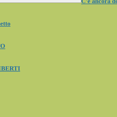
C'è ancora 
etto
TO
MBERTI