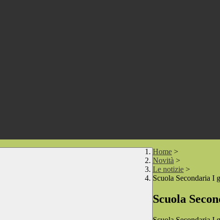
Home
>
Novità
>
Le notizie
>
Scuola Secondaria I g
Scuola Second
Scuola Secondaria I g