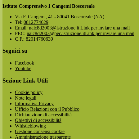
Istituto Comprensivo 1 Cangemi Boscoreale
Via F. Cangemi, 41 - 80041 Boscoreale (NA)
Tel:
0812774629
Email:
naic8d2003@istruzione.it
Link per inviare una mail
PEC:
naic8d2003@pec.istruzione.it
Link per inviare una mail
C.F.: 82014760639
Seguici su
Facebook
Youtube
Sezione Link Utili
Cookie policy
Note legali
Informativa Privacy
Ufficio Relazioni con il Pubblico
Dichiarazione di accessibilità
Obiettivi di accessibilità
Whistleblowing
Gestione consensi cookie
Amministrazione trasparente