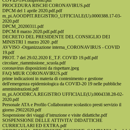
COVID-19-compresso.pdf
PROCEDURA RISCHI CORONAVIRUS.pdf
DPCM del 1 aprile 2020.pdf.pdf
m_pi.AOODPIT.REGISTRO_UFFICIALE(U).0000388.17-03-
2020.pdf
DPCM_20200311.pdf
DPCM 8 marzo 2020.pdf.pdf.pdf
DECRETO DEL PRESIDENTE DEL CONSIGLIO DEI
MINISTRI 1 marzo 2020 .pdf
AVVISO -Organizzazione interna_CORONAVIRUS - COVID
19.pdf
PROT. 7 del 29.02.2020 E_T.F. COVID 19.pdf.pdf
circolare_riammissione_scuola.pdf
coronavirus disposizioni da rispettare.jpeg
FAQ MIUR CORONAVIRUS.pdf
prime indicazioni in materia di contenimento e gestione
dell'emergenza epidemiologica da COVID-20 19 nelle pubbliche
amministrazioni.pdf
m_pi.AOODRCA.REGISTRO UFFICIALE(U).0004338.28-02-
2020.pdf
Personale ATA e Profilo Collaboratore scolastico presti servizio il
giorno 29022020.pdf
Sospensione dei viaggi d’istruzione e visite didattiche.pdf
SOSPENSIONE DELLE ATTIVITA' DIDATTICHE
CURRICULARI ED EXTRA.pdf