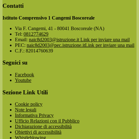
Contatti
Istituto Comprensivo 1 Cangemi Boscoreale
Via F. Cangemi, 41 - 80041 Boscoreale (NA)
Tel:
0812774629
Email:
naic8d2003@istruzione.it
Link per inviare una mail
PEC:
naic8d2003@pec.istruzione.it
Link per inviare una mail
C.F.: 82014760639
Seguici su
Facebook
Youtube
Sezione Link Utili
Cookie policy
Note legali
Informativa Privacy
Ufficio Relazioni con il Pubblico
Dichiarazione di accessibilità
Obiettivi di accessibilità
Whistleblowing