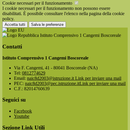
Cookie necessari per il funzionamento
I cookie necessari per il funzionamento non possono essere
disabilitati. È possibile consultare l'elenco nella pagina della cookie
policy.
Accetta tutti
Salva le preferenze
Istituto Comprensivo 1 Cangemi Boscoreale
Contatti
Istituto Comprensivo 1 Cangemi Boscoreale
Via F. Cangemi, 41 - 80041 Boscoreale (NA)
Tel:
0812774629
Email:
naic8d2003@istruzione.it
Link per inviare una mail
PEC:
naic8d2003@pec.istruzione.it
Link per inviare una mail
C.F.: 82014760639
Seguici su
Facebook
Youtube
Sezione Link Utili