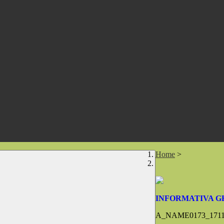
Home
>
INFORMATIVA G
A_NAME0173_17119