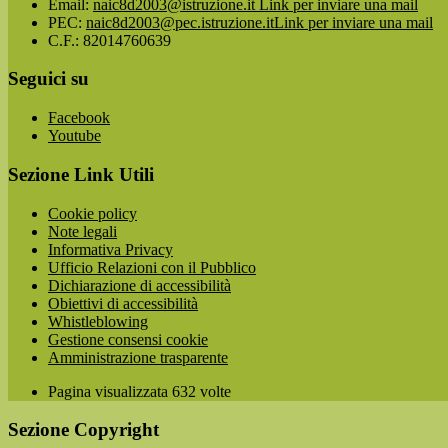
Email:
naic8d2003@istruzione.it
Link per inviare una mail
PEC:
naic8d2003@pec.istruzione.it
Link per inviare una mail
C.F.: 82014760639
Seguici su
Facebook
Youtube
Sezione Link Utili
Cookie policy
Note legali
Informativa Privacy
Ufficio Relazioni con il Pubblico
Dichiarazione di accessibilità
Obiettivi di accessibilità
Whistleblowing
Gestione consensi cookie
Amministrazione trasparente
Pagina visualizzata
632
volte
Sezione Copyright