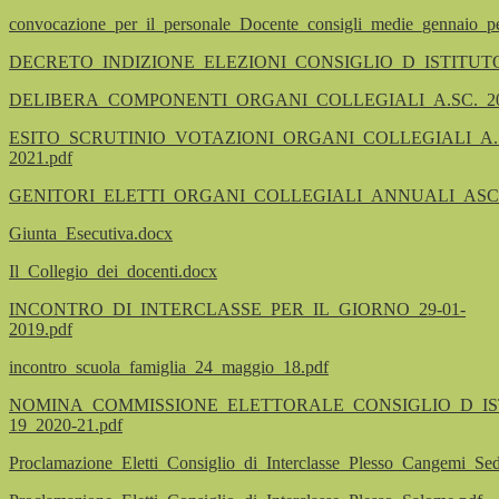
convocazione_per_il_personale_Docente_consigli_medie_gennaio_p
DECRETO_INDIZIONE_ELEZIONI_CONSIGLIO_D_ISTITUTO
DELIBERA_COMPONENTI_ORGANI_COLLEGIALI_A.SC._2017
ESITO_SCRUTINIO_VOTAZIONI_ORGANI_COLLEGIALI_A.S
2021.pdf
GENITORI_ELETTI_ORGANI_COLLEGIALI_ANNUALI_ASCO
Giunta_Esecutiva.docx
Il_Collegio_dei_docenti.docx
INCONTRO_DI_INTERCLASSE_PER_IL_GIORNO_29-01-
2019.pdf
incontro_scuola_famiglia_24_maggio_18.pdf
NOMINA_COMMISSIONE_ELETTORALE_CONSIGLIO_D_ISTIT
19_2020-21.pdf
Proclamazione_Eletti_Consiglio_di_Interclasse_Plesso_Cangemi_Sed