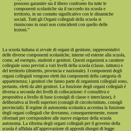
possono garantire sia il libero confronto fra tutte le
componenti scolastiche sia il raccordo tra scuola e
territorio, in un contatto significativo con le dinamiche
sociali. Tutti gli Organi collegiali della scuola si
riuniscono in orari non coincidenti con quello delle
lezioni.”
La scuola italiana si avvale di organi di gestione, rappresentativi
delle diverse componenti scolastiche, interne ed esterne alla scuola,
come, ad esempio, studenti e genitori. Questi organismi a carattere
collegiale sono previsti a vari livelli della scuola (classe, istituto) e
del territorio (distretto, provincia e nazionale). I componenti degli
organi collegiali vengono eletti dai componenti della categoria di
appartenenza; i genitori che fanno parte di organismi collegiali sono,
pertanto, eletti da altri genitori. La funzione degli organi collegiali è
diversa a seconda dei livelli di collocazione: è consultiva e
propositiva a livello di base (consigli di classe e interclasse), è
deliberativa ai livelli superiori (consigli di circolo/istituto, consigli
provinciali). Il regime di autonomia scolastica accentua la funzione
degli organi collegiali che dovranno, conseguentemente, essere
riformati per corrispondere alle nuove esigenze della scuola
autonoma. La riforma degli organi collegiali per il governo della
scuola è affidata all’approvazione di appositi disegni di legge