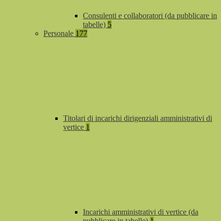
Consulenti e collaboratori (da pubblicare in
tabelle)
5
Personale
177
Titolari di incarichi dirigenziali amministrativi di
vertice
1
Incarichi amministrativi di vertice (da
pubblicare in tabelle)
1