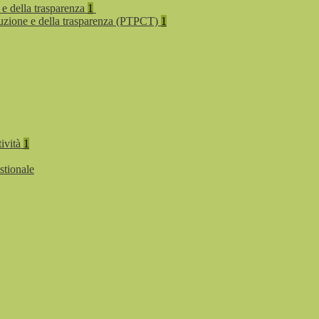
 e della trasparenza
1
rruzione e della trasparenza (PTPCT)
1
tività
1
stionale