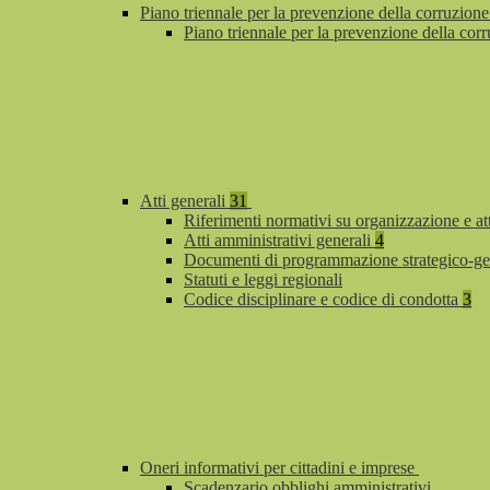
Piano triennale per la prevenzione della corruzione
Piano triennale per la prevenzione della co
Atti generali
31
Riferimenti normativi su organizzazione e at
Atti amministrativi generali
4
Documenti di programmazione strategico-ge
Statuti e leggi regionali
Codice disciplinare e codice di condotta
3
Oneri informativi per cittadini e imprese
Scadenzario obblighi amministrativi