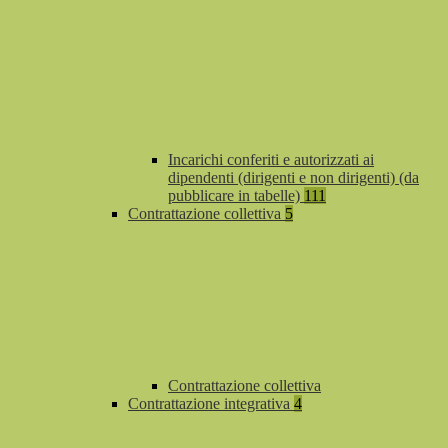
Incarichi conferiti e autorizzati ai
dipendenti (dirigenti e non dirigenti) (da
pubblicare in tabelle)
111
Contrattazione collettiva
5
Contrattazione collettiva
Contrattazione integrativa
4