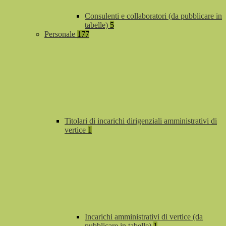
Consulenti e collaboratori (da pubblicare in
tabelle)
5
Personale
177
Titolari di incarichi dirigenziali amministrativi di
vertice
1
Incarichi amministrativi di vertice (da
pubblicare in tabelle)
1