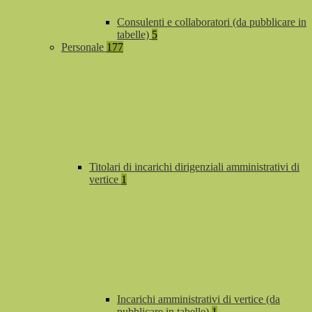
Consulenti e collaboratori (da pubblicare in
tabelle)
5
Personale
177
Titolari di incarichi dirigenziali amministrativi di
vertice
1
Incarichi amministrativi di vertice (da
pubblicare in tabelle)
1