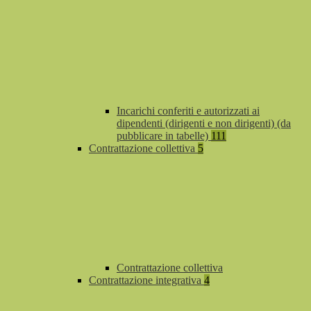
Incarichi conferiti e autorizzati ai
dipendenti (dirigenti e non dirigenti) (da
pubblicare in tabelle)
111
Contrattazione collettiva
5
Contrattazione collettiva
Contrattazione integrativa
4