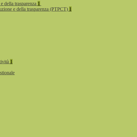
 e della trasparenza
1
rruzione e della trasparenza (PTPCT)
1
tività
1
stionale