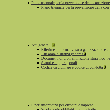
Piano triennale per la prevenzione della corruzione
Piano triennale per la prevenzione della co
Atti generali
31
Riferimenti normativi su organizzazione e at
Atti amministrativi generali
4
Documenti di programmazione strategico-ge
Statuti e leggi regionali
Codice disciplinare e codice di condotta
3
Oneri informativi per cittadini e imprese
Scadenzario obblighi amministrativi