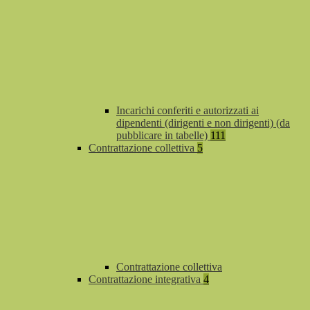
Incarichi conferiti e autorizzati ai
dipendenti (dirigenti e non dirigenti) (da
pubblicare in tabelle)
111
Contrattazione collettiva
5
Contrattazione collettiva
Contrattazione integrativa
4