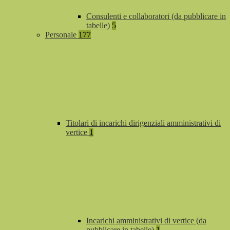
Consulenti e collaboratori (da pubblicare in
tabelle)
5
Personale
177
Titolari di incarichi dirigenziali amministrativi di
vertice
1
Incarichi amministrativi di vertice (da
pubblicare in tabelle)
1