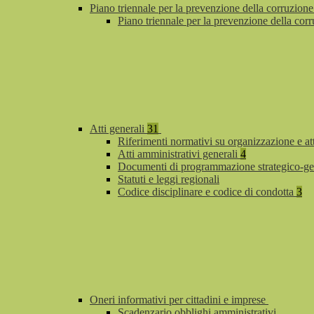
Piano triennale per la prevenzione della corruzione
Piano triennale per la prevenzione della co
Atti generali
31
Riferimenti normativi su organizzazione e at
Atti amministrativi generali
4
Documenti di programmazione strategico-ge
Statuti e leggi regionali
Codice disciplinare e codice di condotta
3
Oneri informativi per cittadini e imprese
Scadenzario obblighi amministrativi