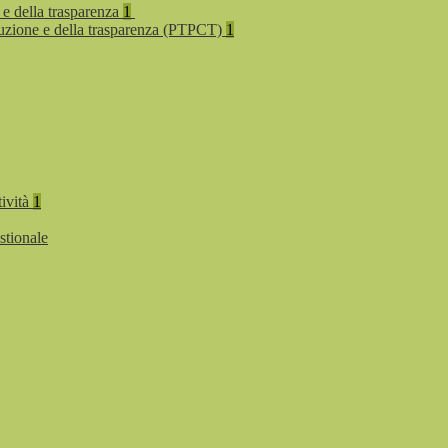
 e della trasparenza
1
rruzione e della trasparenza (PTPCT)
1
tività
1
stionale