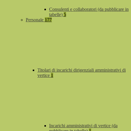
Consulenti e collaboratori (da pubblicare in
tabelle)
5
Personale
177
Titolari di incarichi dirigenziali amministrativi di
vertice
1
Incarichi amministrativi di vertice (da
pubblicare in tabelle)
1