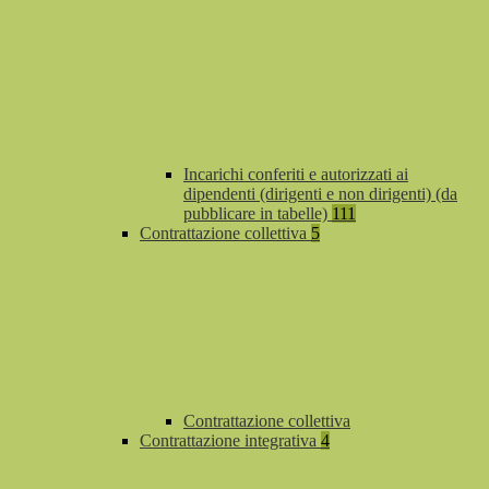
Incarichi conferiti e autorizzati ai
dipendenti (dirigenti e non dirigenti) (da
pubblicare in tabelle)
111
Contrattazione collettiva
5
Contrattazione collettiva
Contrattazione integrativa
4