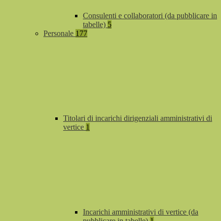
Consulenti e collaboratori (da pubblicare in
tabelle)
5
Personale
177
Titolari di incarichi dirigenziali amministrativi di
vertice
1
Incarichi amministrativi di vertice (da
pubblicare in tabelle)
1