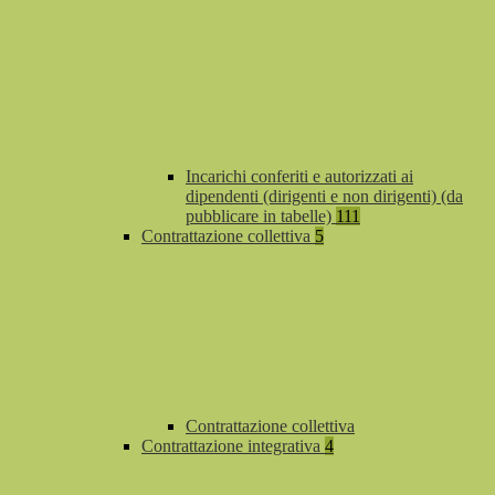
Incarichi conferiti e autorizzati ai
dipendenti (dirigenti e non dirigenti) (da
pubblicare in tabelle)
111
Contrattazione collettiva
5
Contrattazione collettiva
Contrattazione integrativa
4