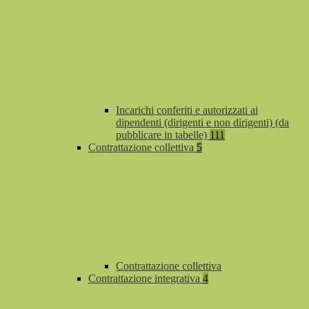
Incarichi conferiti e autorizzati ai
dipendenti (dirigenti e non dirigenti) (da
pubblicare in tabelle)
111
Contrattazione collettiva
5
Contrattazione collettiva
Contrattazione integrativa
4