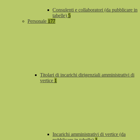
Consulenti e collaboratori (da pubblicare in
tabelle)
5
Personale
177
Titolari di incarichi dirigenziali amministrativi di
vertice
1
Incarichi amministrativi di vertice (da
pubblicare in tabelle)
1