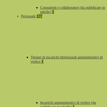
Consulenti e collaboratori (da pubblicare in
tabelle)
5
Personale
177
Titolari di incarichi dirigenziali amministrativi di
vertice
1
Incarichi amministrativi di vertice (da
pubblicare in tabelle)
1