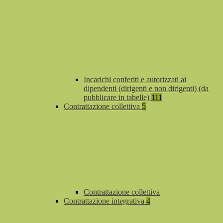
Incarichi conferiti e autorizzati ai
dipendenti (dirigenti e non dirigenti) (da
pubblicare in tabelle)
111
Contrattazione collettiva
5
Contrattazione collettiva
Contrattazione integrativa
4