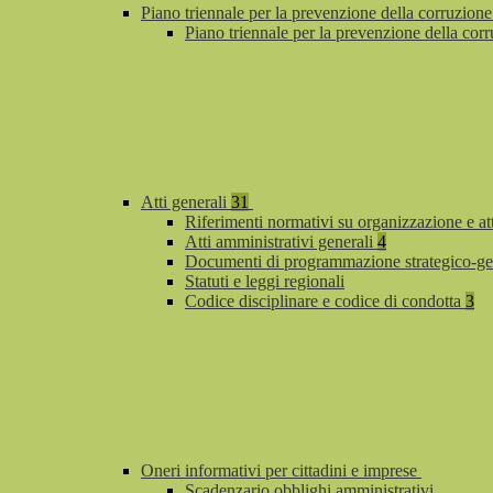
Piano triennale per la prevenzione della corruzione
Piano triennale per la prevenzione della co
Atti generali
31
Riferimenti normativi su organizzazione e at
Atti amministrativi generali
4
Documenti di programmazione strategico-ge
Statuti e leggi regionali
Codice disciplinare e codice di condotta
3
Oneri informativi per cittadini e imprese
Scadenzario obblighi amministrativi