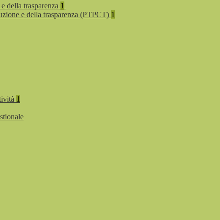
 e della trasparenza
1
rruzione e della trasparenza (PTPCT)
1
tività
1
stionale