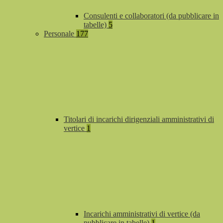
Consulenti e collaboratori (da pubblicare in
tabelle)
5
Personale
177
Titolari di incarichi dirigenziali amministrativi di
vertice
1
Incarichi amministrativi di vertice (da
pubblicare in tabelle)
1