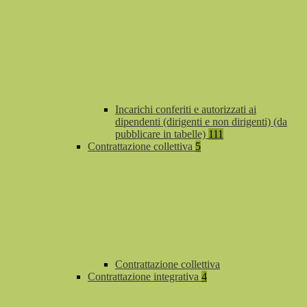
Incarichi conferiti e autorizzati ai
dipendenti (dirigenti e non dirigenti) (da
pubblicare in tabelle)
111
Contrattazione collettiva
5
Contrattazione collettiva
Contrattazione integrativa
4