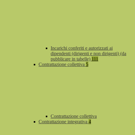
Incarichi conferiti e autorizzati ai
dipendenti (dirigenti e non dirigenti) (da
pubblicare in tabelle)
111
Contrattazione collettiva
5
Contrattazione collettiva
Contrattazione integrativa
4