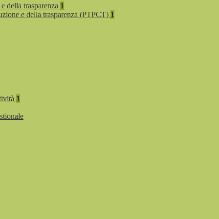
 e della trasparenza
1
rruzione e della trasparenza (PTPCT)
1
tività
1
stionale