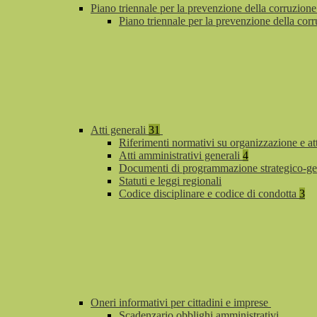
Piano triennale per la prevenzione della corruzione
Piano triennale per la prevenzione della co
Atti generali
31
Riferimenti normativi su organizzazione e at
Atti amministrativi generali
4
Documenti di programmazione strategico-ge
Statuti e leggi regionali
Codice disciplinare e codice di condotta
3
Oneri informativi per cittadini e imprese
Scadenzario obblighi amministrativi