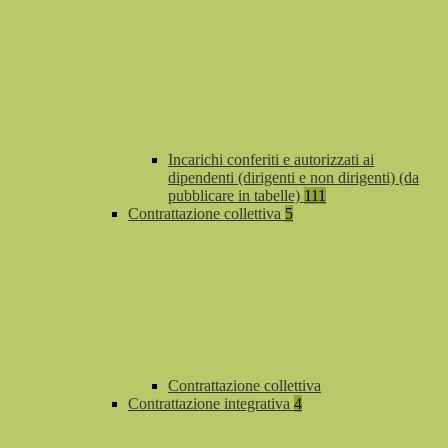
Incarichi conferiti e autorizzati ai
dipendenti (dirigenti e non dirigenti) (da
pubblicare in tabelle)
111
Contrattazione collettiva
5
Contrattazione collettiva
Contrattazione integrativa
4