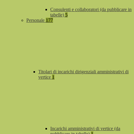
Consulenti e collaboratori (da pubblicare in
tabelle)
5
Personale
177
Titolari di incarichi dirigenziali amministrativi di
vertice
1
Incarichi amministrativi di vertice (da
pubblicare in tabelle)
1