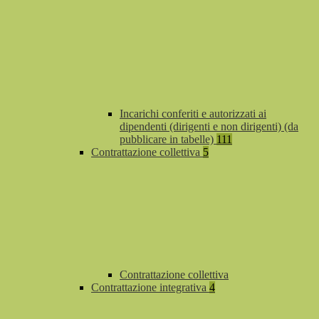
Incarichi conferiti e autorizzati ai
dipendenti (dirigenti e non dirigenti) (da
pubblicare in tabelle)
111
Contrattazione collettiva
5
Contrattazione collettiva
Contrattazione integrativa
4