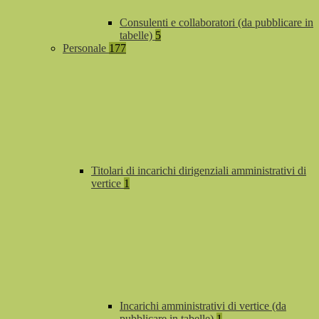
Consulenti e collaboratori (da pubblicare in
tabelle)
5
Personale
177
Titolari di incarichi dirigenziali amministrativi di
vertice
1
Incarichi amministrativi di vertice (da
pubblicare in tabelle)
1