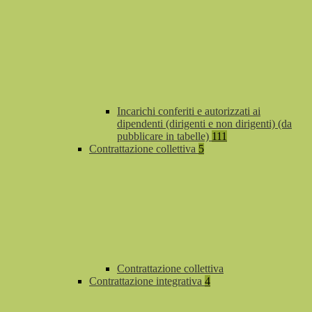
Incarichi conferiti e autorizzati ai
dipendenti (dirigenti e non dirigenti) (da
pubblicare in tabelle)
111
Contrattazione collettiva
5
Contrattazione collettiva
Contrattazione integrativa
4