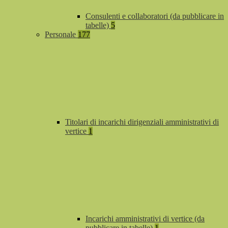
Consulenti e collaboratori (da pubblicare in
tabelle)
5
Personale
177
Titolari di incarichi dirigenziali amministrativi di
vertice
1
Incarichi amministrativi di vertice (da
pubblicare in tabelle)
1