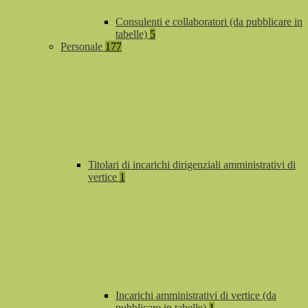
Consulenti e collaboratori (da pubblicare in
tabelle)
5
Personale
177
Titolari di incarichi dirigenziali amministrativi di
vertice
1
Incarichi amministrativi di vertice (da
pubblicare in tabelle)
1