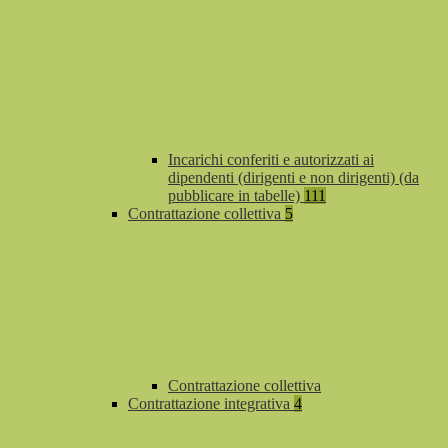
Incarichi conferiti e autorizzati ai
dipendenti (dirigenti e non dirigenti) (da
pubblicare in tabelle)
111
Contrattazione collettiva
5
Contrattazione collettiva
Contrattazione integrativa
4