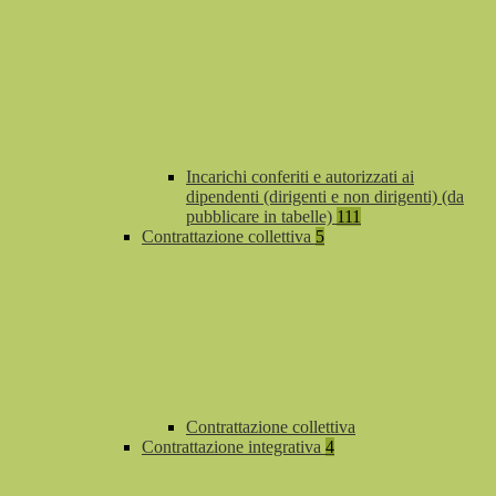
Incarichi conferiti e autorizzati ai
dipendenti (dirigenti e non dirigenti) (da
pubblicare in tabelle)
111
Contrattazione collettiva
5
Contrattazione collettiva
Contrattazione integrativa
4