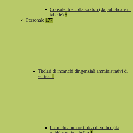
Consulenti e collaboratori (da pubblicare in
tabelle)
5
Personale
177
Titolari di incarichi dirigenziali amministrativi di
vertice
1
Incarichi amministrativi di vertice (da
pubblicare in tabelle)
1