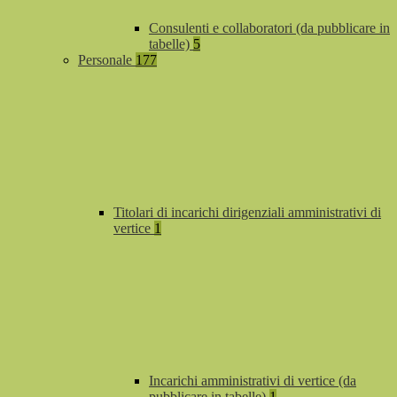
Consulenti e collaboratori (da pubblicare in
tabelle)
5
Personale
177
Titolari di incarichi dirigenziali amministrativi di
vertice
1
Incarichi amministrativi di vertice (da
pubblicare in tabelle)
1