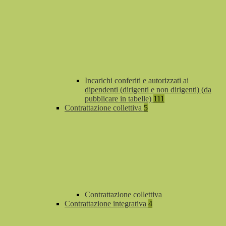
Incarichi conferiti e autorizzati ai
dipendenti (dirigenti e non dirigenti) (da
pubblicare in tabelle)
111
Contrattazione collettiva
5
Contrattazione collettiva
Contrattazione integrativa
4