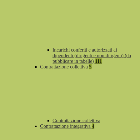
Incarichi conferiti e autorizzati ai
dipendenti (dirigenti e non dirigenti) (da
pubblicare in tabelle)
111
Contrattazione collettiva
5
Contrattazione collettiva
Contrattazione integrativa
4