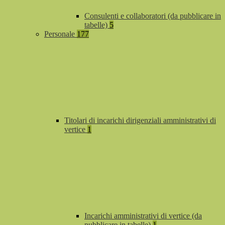
Consulenti e collaboratori (da pubblicare in
tabelle)
5
Personale
177
Titolari di incarichi dirigenziali amministrativi di
vertice
1
Incarichi amministrativi di vertice (da
pubblicare in tabelle)
1