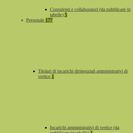
Consulenti e collaboratori (da pubblicare in
tabelle)
5
Personale
177
Titolari di incarichi dirigenziali amministrativi di
vertice
1
Incarichi amministrativi di vertice (da
pubblicare in tabelle)
1