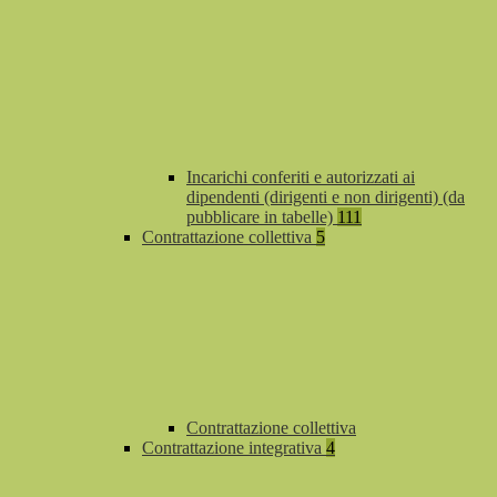
Incarichi conferiti e autorizzati ai
dipendenti (dirigenti e non dirigenti) (da
pubblicare in tabelle)
111
Contrattazione collettiva
5
Contrattazione collettiva
Contrattazione integrativa
4