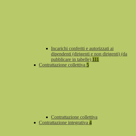
Incarichi conferiti e autorizzati ai
dipendenti (dirigenti e non dirigenti) (da
pubblicare in tabelle)
111
Contrattazione collettiva
5
Contrattazione collettiva
Contrattazione integrativa
4