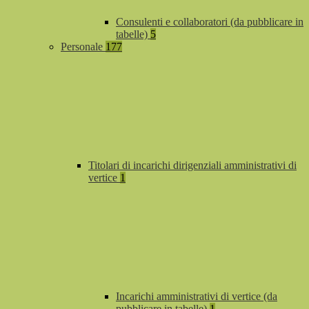
Consulenti e collaboratori (da pubblicare in
tabelle)
5
Personale
177
Titolari di incarichi dirigenziali amministrativi di
vertice
1
Incarichi amministrativi di vertice (da
pubblicare in tabelle)
1