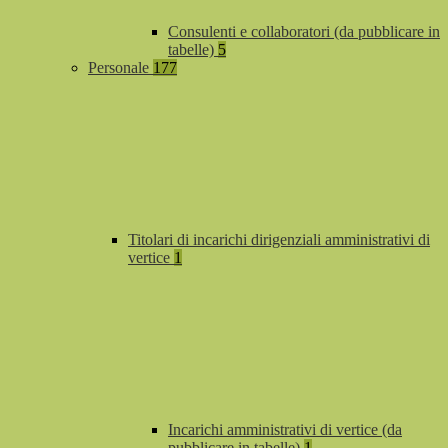
Consulenti e collaboratori (da pubblicare in
tabelle)
5
Personale
177
Titolari di incarichi dirigenziali amministrativi di
vertice
1
Incarichi amministrativi di vertice (da
pubblicare in tabelle)
1