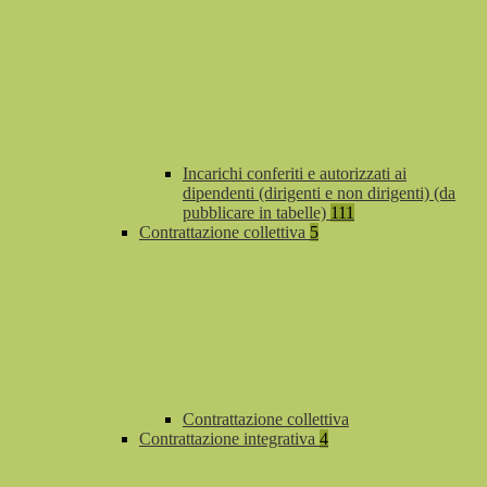
Incarichi conferiti e autorizzati ai
dipendenti (dirigenti e non dirigenti) (da
pubblicare in tabelle)
111
Contrattazione collettiva
5
Contrattazione collettiva
Contrattazione integrativa
4