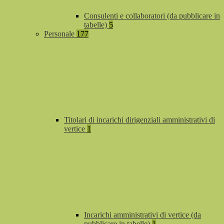
Consulenti e collaboratori (da pubblicare in
tabelle)
5
Personale
177
Titolari di incarichi dirigenziali amministrativi di
vertice
1
Incarichi amministrativi di vertice (da
pubblicare in tabelle)
1