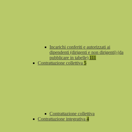
Incarichi conferiti e autorizzati ai
dipendenti (dirigenti e non dirigenti) (da
pubblicare in tabelle)
111
Contrattazione collettiva
5
Contrattazione collettiva
Contrattazione integrativa
4