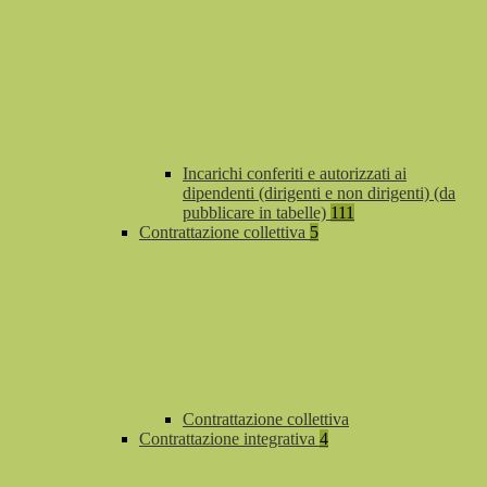
Incarichi conferiti e autorizzati ai
dipendenti (dirigenti e non dirigenti) (da
pubblicare in tabelle)
111
Contrattazione collettiva
5
Contrattazione collettiva
Contrattazione integrativa
4