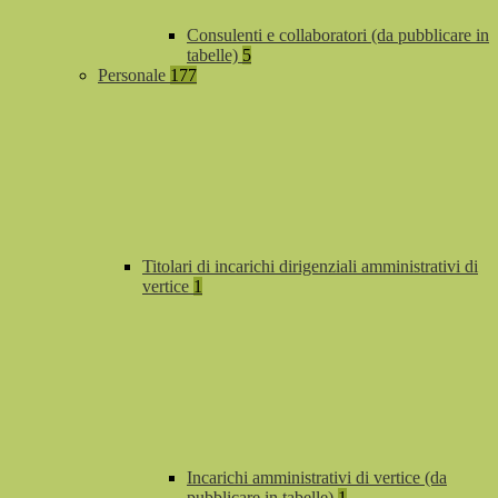
Consulenti e collaboratori (da pubblicare in
tabelle)
5
Personale
177
Titolari di incarichi dirigenziali amministrativi di
vertice
1
Incarichi amministrativi di vertice (da
pubblicare in tabelle)
1