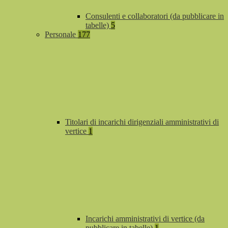
Consulenti e collaboratori (da pubblicare in
tabelle)
5
Personale
177
Titolari di incarichi dirigenziali amministrativi di
vertice
1
Incarichi amministrativi di vertice (da
pubblicare in tabelle)
1