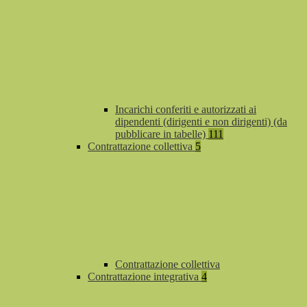
Incarichi conferiti e autorizzati ai
dipendenti (dirigenti e non dirigenti) (da
pubblicare in tabelle)
111
Contrattazione collettiva
5
Contrattazione collettiva
Contrattazione integrativa
4