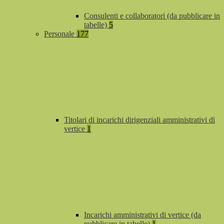
Consulenti e collaboratori (da pubblicare in
tabelle)
5
Personale
177
Titolari di incarichi dirigenziali amministrativi di
vertice
1
Incarichi amministrativi di vertice (da
pubblicare in tabelle)
1