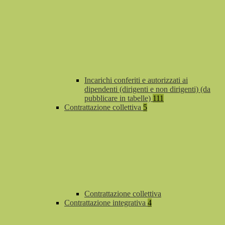
Incarichi conferiti e autorizzati ai
dipendenti (dirigenti e non dirigenti) (da
pubblicare in tabelle)
111
Contrattazione collettiva
5
Contrattazione collettiva
Contrattazione integrativa
4