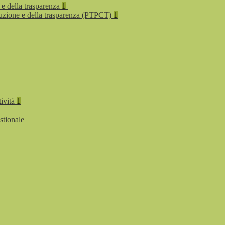
 e della trasparenza
1
rruzione e della trasparenza (PTPCT)
1
tività
1
stionale