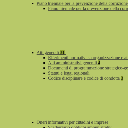
Piano triennale per la prevenzione della corruzione
Piano triennale per la prevenzione della co
Atti generali
31
Riferimenti normativi su organizzazione e at
Atti amministrativi generali
4
Documenti di programmazione strategico-ge
Statuti e leggi regionali
Codice disciplinare e codice di condotta
3
Oneri informativi per cittadini e imprese
Scadenzario obblighi amministrativi