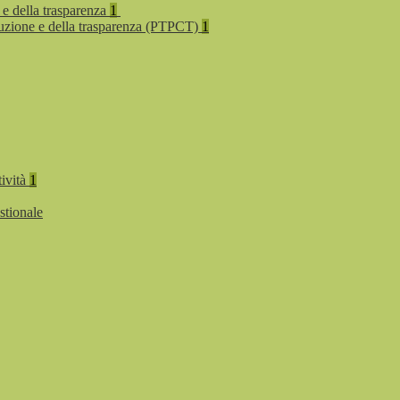
 e della trasparenza
1
rruzione e della trasparenza (PTPCT)
1
tività
1
stionale