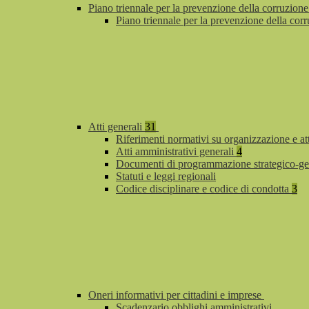
Piano triennale per la prevenzione della corruzione
Piano triennale per la prevenzione della co
Atti generali
31
Riferimenti normativi su organizzazione e at
Atti amministrativi generali
4
Documenti di programmazione strategico-ge
Statuti e leggi regionali
Codice disciplinare e codice di condotta
3
Oneri informativi per cittadini e imprese
Scadenzario obblighi amministrativi