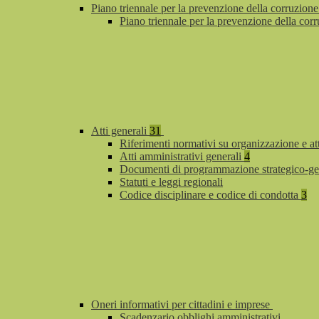
Piano triennale per la prevenzione della corruzione
Piano triennale per la prevenzione della co
Atti generali
31
Riferimenti normativi su organizzazione e at
Atti amministrativi generali
4
Documenti di programmazione strategico-ge
Statuti e leggi regionali
Codice disciplinare e codice di condotta
3
Oneri informativi per cittadini e imprese
Scadenzario obblighi amministrativi