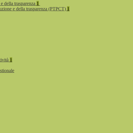
 e della trasparenza
1
rruzione e della trasparenza (PTPCT)
1
tività
1
stionale